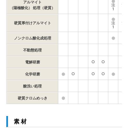
◎
◎
アルマイト
注
注
（陽極酸化） 処理（硬質）
1
1
◎
◎
硬質厚付けアルマイト
注
注
1
1
◎
◎
ノンクロム酸化成処理
不動態処理
○
○
電解研磨
◎
○
○
○
◎
◎
化学研磨
酸洗い処理
◎
硬質クロムめっき
素 材