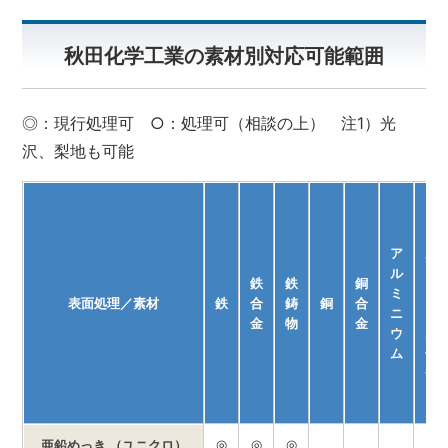
秋田化学工業の素材別対応可能範囲
◎：現行処理可 ○：処理可（相談の上） 注1）光
沢、梨地も可能
ア
ア
ル
ル
ミ
鉄
鉄
銅
ミ
ニ
表面処理／素材
鉄
合
鋳
銅
合
ニ
ウ
金
物
金
ウ
ム
ム
合
金
◎
◎
◎
亜鉛めっき （ユニクロ）