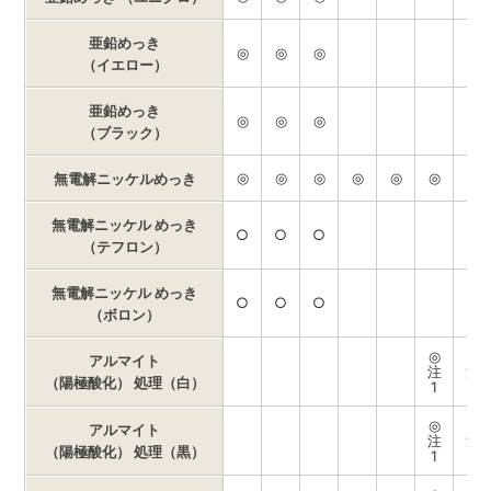
亜鉛めっき
◎
◎
◎
（イエロー）
亜鉛めっき
◎
◎
◎
（ブラック）
◎
◎
◎
◎
◎
◎
◎
無電解ニッケルめっき
無電解ニッケル めっき
○
○
○
（テフロン）
無電解ニッケル めっき
○
○
○
（ボロン）
◎
◎
アルマイト
注
注
（陽極酸化） 処理（白）
1
1
◎
◎
アルマイト
注
注
（陽極酸化） 処理（黒）
1
1